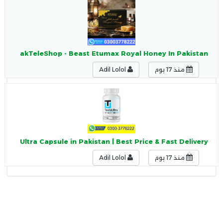
an | PakTeleShop - Beast Etumax Royal Honey In Pakistan
منذ 17 يوم
Adil Lolol
Testo Ultra Capsule in Pakistan | Best Price & Fast Delivery
منذ 17 يوم
Adil Lolol