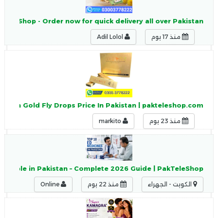
kTeleShop - Order now for quick delivery all over Pakistan
منذ 17 يوم
Adil Lolol
panish Gold Fly Drops Price In Pakistan | pakteleshop.com
منذ 23 يوم
markito
Available in Pakistan – Complete 2026 Guide | PakTeleShop
الكويت - الجهراء
منذ 22 يوم
Online