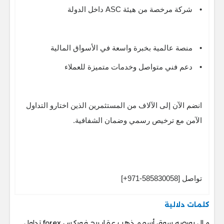
•
شركة مرخصة من هيئة ASC داخل الدولة
•
منصة عالمية بخبرة واسعة في الأسواق المالية
•
دعم فني متواصل وخدمات متميزة للعملاء
انضم الآن إلى الآلاف من المستثمرين الذين اختارو التداول
الآمن مع ترخيص رسمي وضمان الشفافية.
تواصل [585830058-971+]
كلمات دلالية
مال بورصه سوق أسهم ذهب عقار ربح فوركس forex تداول