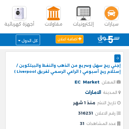
سيارات
إلكترونيات
مقاولات
أجهزة كهربائية
اضافة اعلان
كل الدول
إجني ربح سهل وسريع من الذهب والنفط والبيتكوين /
إستلام ربح أسبوعي ( الراعي الرسمي لفريق Liverpool )
EC Market
المعلن
الامارات
المدينة
منذ 1 شهر
تاريخ النشر
316231
رقم الاعلان
31
عدد المشاهدات