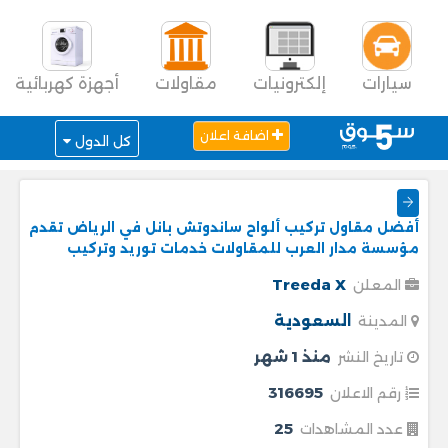
سيارات
إلكترونيات
مقاولات
أجهزة كهربائية
اضافة اعلان
كل الدول
أفضل مقاول تركيب ألواح ساندوتش بانل في الرياض تقدم
مؤسسة مدار العرب للمقاولات خدمات توريد وتركيب
Treeda X
المعلن
السعودية
المدينة
منذ 1 شهر
تاريخ النشر
316695
رقم الاعلان
25
عدد المشاهدات