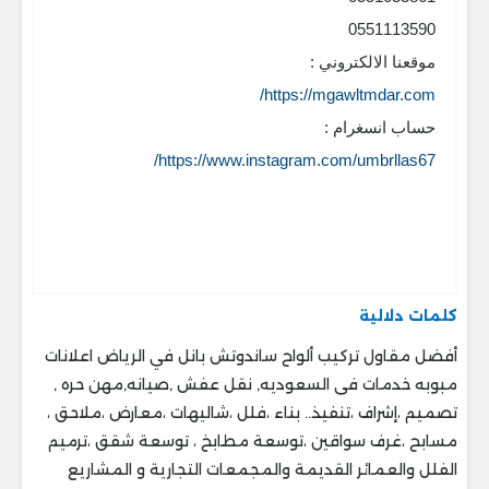
0551113590
موقعنا الالكتروني :
https://mgawltmdar.com/
حساب انسغرام :
https://www.instagram.com/umbrllas67/
كلمات دلالية
أفضل مقاول تركيب ألواح ساندوتش بانل في الرياض اعلانات
مبوبه خدمات فى السعوديه, نقل عفش ,صيانه,مهن حره ,
تصميم ،إشراف ،تنفيذ.. ‎بناء ،فلل ،شاليهات ،معارض ،ملاحق ،
‎مسابح ،غرف سواقين ،توسعة مطابخ ، ‎توسعة شقق ،ترميم
الفلل والعمائر القديمة والمجمعات التجارية و المشاريع