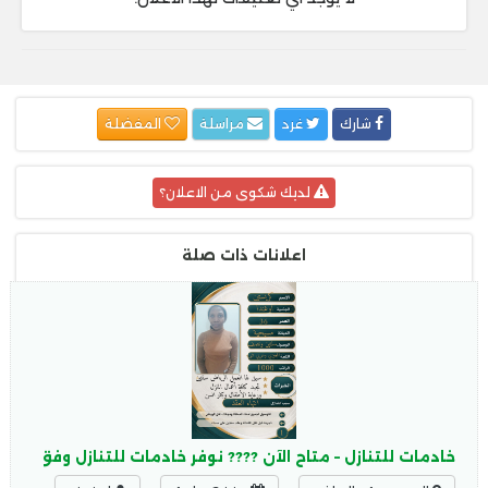
شارك
غرد
مراسلة
المفضلة
لديك شكوى من الاعلان؟
اعلانات ذات صلة
خادمات للتنازل – متاح الآن ???? نوفر خادمات للتنازل وفق الإ